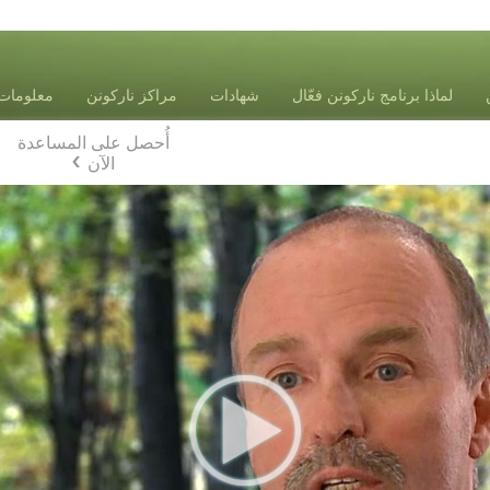
لماذا برنامج ناركونن فعّال
شهادات
مراكز ناركونن
معلومات 
أُحصل على المساعدة
الآن