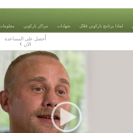
لماذا برنامج ناركونن فعّال
شهادات
مراكز ناركونن
معلومات 
أُحصل على المساعدة
الآن