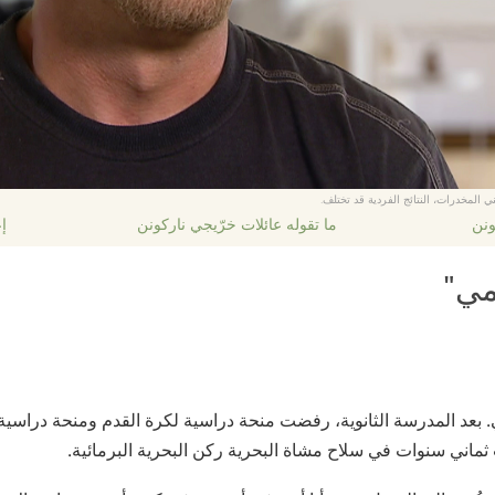
ي المخدرات، النتائج الفردية قد تختلف.
ونن
ما تقوله عائلات خرّيجي ناركونن
إع
مي"
تي. بعد المدرسة الثانوية، رفضت منحة دراسية لكرة القدم ومنحة دراسي
ثماني سنوات في سلاح مشاة البحرية ركن البحرية البرمائية.