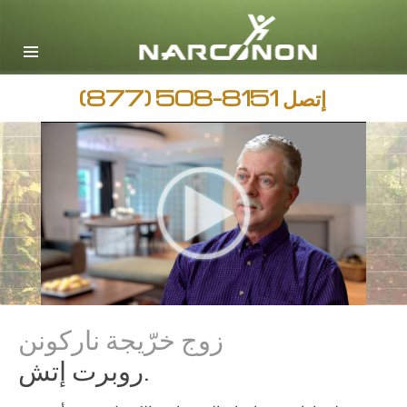
English
Arabic
جميع المناطق / اللغات
إتصل
(877) 508-8151
زوج خرّيجة ناركونن
روبرت إتش.