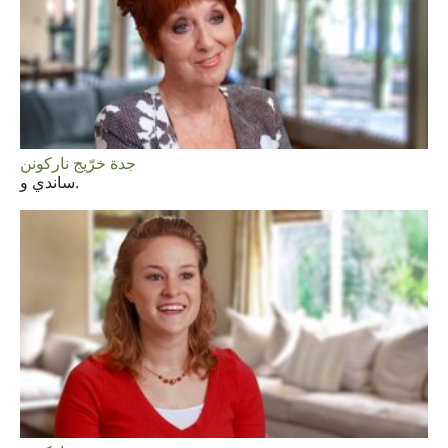
جدة خرّيج ناركونن
ساندي و.