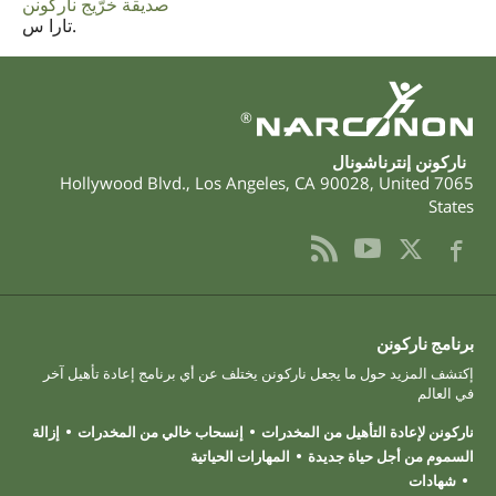
صديقة خرّيج ناركونن
تارا س.
®
ناركونن إنترناشونال
,
Los Angeles
,
CA
90028
,
United
7065 Hollywood Blvd.
States
برنامج ناركونن
إكتشف المزيد حول ما يجعل ناركونن يختلف عن أي برنامج إعادة تأهيل آخر
في العالم
ناركونن لإعادة التأهيل من المخدرات
إنسحاب خالي من المخدرات
إزالة
السموم من أجل حياة جديدة
المهارات الحياتية
شهادات