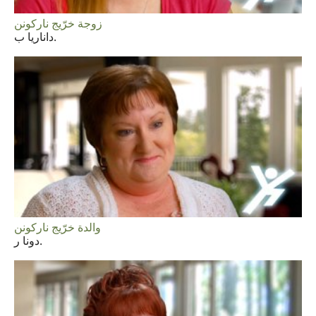
زوجة خرّيج ناركونن
داناريا ب.
والدة خرّيج ناركونن
دونا ر.