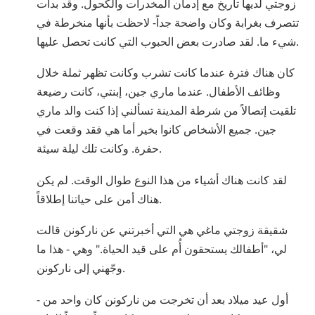
زوجتي لديها تاريخ مع إدمان المخدرات والكحول. وقد بدأت
تتصرف بغرابة وكان واضحة جداً- لاحظت بأنها منخرطة في
شيء ما. لقد صادرت بعض الحبوب التي كانت تحصل عليها.
كان هناك فترة عندما كانت تشرب وكانت تظهر ثملة خلال
وظائف الأطفال. عندما ماري جين، إبنتي، كانت رضيعة
تلقيت إتصالاً من شرطة المدينة تسألني إذا كنت والد ماري
جين. جميع الأشخاص كانوا بخير أما هي فقد وقعت في
حفرة. وكانت تلك ليلة سيئة.
لقد كانت هناك أشياء من هذا النوع طوال الوقت. لم يكن
هناك أمن على حياتنا إطلاقاً.
شقيقة زوجتي ماغي هي التي أخبرتني عن ناركونن قالت
لي، "أطفالك يستحقون أُم على قيد الحياة." وهي - هذا ما
وجّهني إلى ناركونن.
أول عيد ميلاد بعد أن تخرجت من ناركونن كان واحد من -