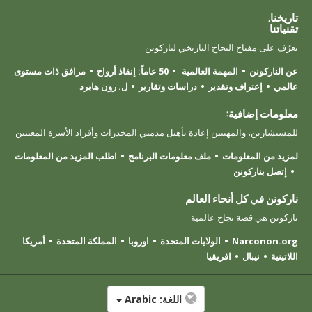
تاريخنا.
تقنياتنا
تعرّف على مفتاح النجاح التاريخي لناركونن
عن الناركونن
المهمة العالمية
50 عاماً: إنقاذ أرواح
مرافق ذات مستوى
عالمي
إعتراف وتقدير
دراسات وتقارير
ل. رون هابرد
معلومات إضافية:
للمستشارين، والمهنيين إعادة تأهيل مدمني المخدرات وأفراد الأسرة المعنيين
لمزيد من المعلومات
ملف معلومات البرنامج
اطلب المزيد من المعلومات
إتصل بناركونن
ناركونن في كل أنحاء العالم
ناركونن هي قصة نجاح عالمية
Narconon.org
الولايات المتحدة
اوروبا
المملكة المتحدة
أمريكا
اللاتينية
نيبال
افريقيا
اللغة:
Arabic