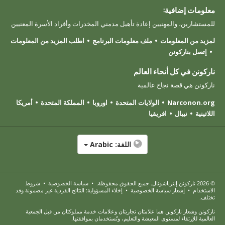
معلومات إضافية:
للمستشارين، والمهنيين إعادة تأهيل مدمني المخدرات وأفراد الأسرة المعنيين
لمزيد من المعلومات
ملف معلومات البرنامج
اطلب المزيد من المعلومات
إتصل بناركونن
ناركونن في كل أنحاء العالم
ناركونن هي قصة نجاح عالمية
Narconon.org
الولايات المتحدة
اوروبا
المملكة المتحدة
أمريكا
اللاتينية
نيبال
افريقيا
اللغة:
Arabic
© 2026
ناركونن إنترناشونال
. جميع الحقوق محفوظة.
•
سياسة الخصوصية
•
شروط
الاستخدام
•
إشعار سياسة الخصوصية
•
إخلاء المسؤولية: النتائج الفردية غير مضمونة وقد
تختلف.
ناركونن وشعار ناركونن هما علامتان تجاريتان وعلامات خدمة مملوكتان من قبل الجمعية
العالمية للإرتقاء لمستوى المعيشة والتعليم، وتُستخدمان بموافقتها.