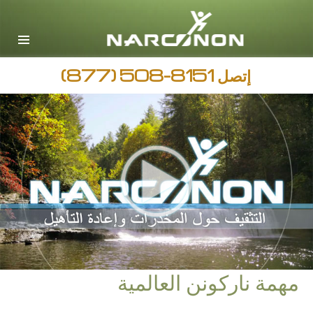
English
Arabic
جميع المناطق / اللغات
إتصل
(877) 508-8151
مهمة ناركونن العالمية