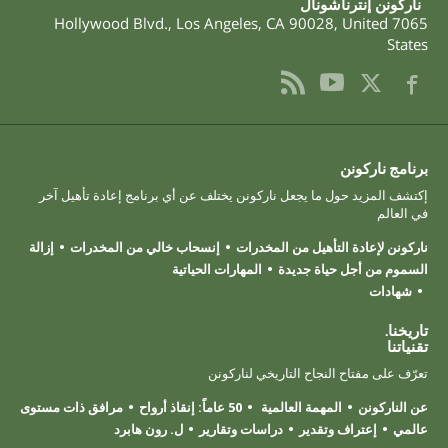
ناركونن إنترناشونال
,
Los Angeles
,
CA
90028
,
United
7065 Hollywood Blvd.
States
برنامج ناركونن
إكتشف المزيد حول ما يجعل ناركونن يختلف عن أي برنامج إعادة تأهيل آخر
في العالم
ناركونن لإعادة التأهيل من المخدرات
إنسحاب خالي من المخدرات
إزالة
السموم من أجل حياة جديدة
المهارات الحياتية
شهادات
تاريخنا.
تقنياتنا
تعرّف على مفتاح النجاح التاريخي لناركونن
عن الناركونن
المهمة العالمية
50 عاماً: إنقاذ أرواح
مرافق ذات مستوى
عالمي
إعتراف وتقدير
دراسات وتقارير
ل. رون هابرد