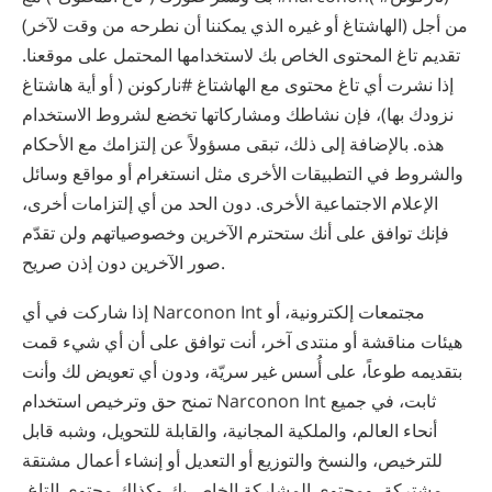
(الهاشتاغ أو غيره الذي يمكننا أن نطرحه من وقت لآخر) من أجل
تقديم تاغ المحتوى الخاص بك لاستخدامها المحتمل على موقعنا.
إذا نشرت أي تاغ محتوى مع الهاشتاغ #ناركونن ( أو أية هاشتاغ
نزودك بها)، فإن نشاطك ومشاركاتها تخضع لشروط الاستخدام
هذه. بالإضافة إلى ذلك، تبقى مسؤولاً عن إلتزامك مع الأحكام
والشروط في التطبيقات الأخرى مثل انستغرام أو مواقع وسائل
الإعلام الاجتماعية الأخرى. دون الحد من أي إلتزامات أخرى،
فإنك توافق على أنك ستحترم الآخرين وخصوصياتهم ولن تقدّم
صور الآخرين دون إذن صريح.
إذا شاركت في أي Narconon Int مجتمعات إلكترونية، أو
هيئات مناقشة أو منتدى آخر، أنت توافق على أن أي شيء قمت
بتقديمه طوعاً، على أُسس غير سريّة، ودون أي تعويض لك وأنت
تمنح حق وترخيص استخدام Narconon Int ثابت، في جميع
أنحاء العالم، والملكية المجانية، والقابلة للتحويل، وشبه قابل
للترخيص، والنسخ والتوزيع أو التعديل أو إنشاء أعمال مشتقة
مشتركة، ومحتوى المشاركة الخاص بك وكذلك محتوى التاغ،