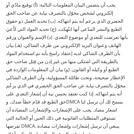
يجب أن يتضمن البيان المعلومات التالية: (أ) توقيع مادّي أو
إلكتروني لشخص مخوّل بالتصرف نيابة عن صاحب الحق
الحصري الذي يزعم أنه يتم انتهاكه. (ب) تحديد العمل ذو حقوق
الطبع والنشر المدّعى أنها انتُهكت. (ج) تحديد المواد التي ادُّعيَ
بأنها تعرضت للتعدي أو موضوع التعدي. (د) الإسم والعنوان ورقم
الهاتف وعنوان البريد الإلكتروني من طرف الشاكي. (هـ) بيان
بأن الطرف الشاكي لديه إعتقاد راسخ بأنه تم استخدام المواد
بالطريقة التي اشتكى منها من غير إذن من قِبَل صاحب حق
الطبع أو وكيله أو القانون. (و) بيان أن المعلومات الواردة في
الإخطار صحيحة، وتحت طائلة المسؤولية، وأن الطرف الشاكي
مخوّل بالتصرف نيابة عن صاحب الحق الحصري في الذي يزعُم
أنه يتم انتهاكه. إذا كنت تعتقد بحسن نية أن إشعار التعدي على
حق الطبع قد قدّم خطأ ضدك، وDMCA يسمح لك أن ترسل لنا
اشعار مضاد. يجب على الإشعارات والإشعارات المضادة أن
تستوفي المتطلبات القانونية في ذلك الحين أو الحالية التي
تفرضها DMCA. ينبغي أن ترسل إشعارات وإشعارات مضادة
فيما يتعلق بالموقع إلى العنوان المذكور أعلاه.