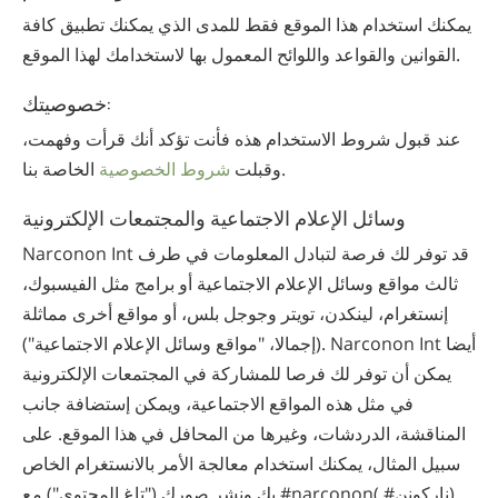
يمكنك استخدام هذا الموقع فقط للمدى الذي يمكنك تطبيق كافة
القوانين والقواعد واللوائح المعمول بها لاستخدامك لهذا الموقع.
خصوصيتك:
عند قبول شروط الاستخدام هذه فأنت تؤكد أنك قرأت وفهمت،
الخاصة بنا.
وقبلت
شروط الخصوصية
وسائل الإعلام الاجتماعية والمجتمعات الإلكترونية
Narconon Int قد توفر لك فرصة لتبادل المعلومات في طرف
ثالث مواقع وسائل الإعلام الاجتماعية أو برامج مثل الفيسبوك،
إنستغرام، لينكدن، تويتر وجوجل بلس، أو مواقع أخرى مماثلة
(إجمالا، "مواقع وسائل الإعلام الاجتماعية"). Narconon Int أيضا
يمكن أن توفر لك فرصا للمشاركة في المجتمعات الإلكترونية
في مثل هذه المواقع الاجتماعية، ويمكن إستضافة جانب
المناقشة، الدردشات، وغيرها من المحافل في هذا الموقع. على
سبيل المثال، يمكنك استخدام معالجة الأمر بالانستغرام الخاص
بك ونشر صورك ("تاغ المحتوى") مع #narconon( #ناركونن)