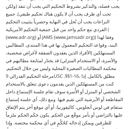
يجب فصله، والتذكير بشروط التحكيم التي يجب أن تنفذ (ولكن
تحت أي ظرف يجب أن لا يكون هناك تحكيم طبقي). جميع
النزاعات يجب أن تُحل في النهاية وحصرياً بتثبيت التحكيم
الفردي مع حكم واحد من قبل جمعية التحكيم الأمريكية (
(www.adr.org) أو JAMS (www.jamsadr.org)) وفقا لهذا
البند، وقواعد التحكيم المعمول بها في هذا المنتدى. المطالبين
المستهلكين (الأفراد الذين يعقدون الصفقة لأغراض شخصية،
والأسرة، أو الاستخدام المنزلي) قد يختار لمتابعة مطالبهم في
محكمة المطالبات الصغيرة المحلية وليس من خلال التحكيم.
مرحلة التحكيم الفدرالي 9USC .§§1-16، مطبّق بالكامل. إذا
كنت من المستهلكين الذين يقدمون دعوى تتعلق بالاستخدام
الشخصي أو المنزل أو الأُسرة سوف تقام جلسة الإستماع داخل
المقاطعة أو الأبرشية التي تقيم فيها. ومع ذلك، أي جلسة إستماع
ستقام في لوس أنجلوس، كاليفورنيا، أو أي موقع آخر يتم الإتفاق
عليها بالتراضي أو بأمر موقّع من الحكم. يكون حَكَم الحكم ملزماً
للطرفين ويمكن إدخاله كحُكْمٍ في أي محكمة مختصة. وإذا