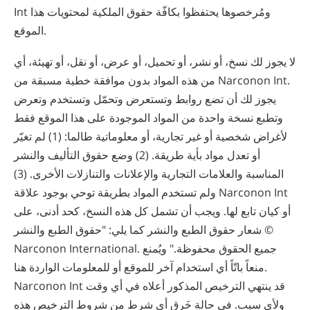
Int ومُرخصوها يحتفظوا بكافّة حقوق الملكية لمحتويات هذا
الموقع.
لا يجوز لك نسخ، أو نشر، أو تحميل، أو عرض، أو نقل، أو تهيئة، أي
من هذه المواد بدون موافقة خطية مسبقة من Narconon Int.
يجوز لك أن تضع روابط وتستعرض وتحمّل وتستخدم وتعرض
وتطبع نسخة واحدة من المواد الموجودة على هذا الموقع فقط
لأغراض شخصية أو غير تجارية، أو معلوماتية طالما: (1) لم تغيّر
أو تعدل مواد بأية طريقة. (2) وضع حقوق التأليف والنشر
المناسبة والعلامات التجارية والإعلانات والتنازلات الأخرى. (3)
ولم تستخدم المواد بطريقة توحي بوجود علاقة Narconon Int
أو كيان تابع لها. ويجب أن تشمل كل هذه النسخ، كحد أدنى، على
شعار حقوق الطبع والنشر كما يلي: "حقوق الطبع والنشر ©
Narconon International. جميع الحقوق محفوظة." ويُمنع
منعاً باتّاً أي استخدام آخر للموقع أو للمعلومات الواردة هنا.
Narconon Int قد ينتهي الترخيص المذكور أعلاه في أي وقت
ولأي سبب. في حالة خَرق أي شرط من شروط الترخيص هذه