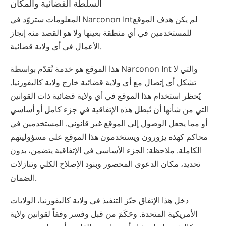
السلطة القضائية والمكان
المعلومات ستزوّد في Narconon Intلم يكن هدف الموقع
للمستخدمين في أي منطقة بعينها ولا هو القصد منه إنجاز
الأعمال في أي ولاية قضائية.
هذا الموقع هو خدمة تُقدّم بواسطة Narconon Int والتي لا
تشكل أي إتصال مع أي ولاية قضائية خارج ولاية كاليفورنيا.
يُحظر استخدام هذا الموقع في أي ولاية قضائية ذات القوانين
التي من شأنها أن تُبطل هذه الإتفاقية في جزء كامل أو أساسي
أو مما يجعل الوصول إلى الموقع غير قانوني. المستخدمين في
محاكم كهذه يزورون ويستخدمون هذا الموقع على مسؤوليتهم
الكاملة. ملاحظة: الجزء الأساسي في الإتفاقية يتضمن، بدون
تحديد، مكان الدعوى المحصور وبنود الإصلاح الكلي وتنازلات
الضمان.
دخل هذا الإتفاق حيّز التنفيذ في ولاية كاليفورنيا، الولايات
الأمريكية المتحدة. وحَكَمَ من قبل وفسر وفقاً لقوانين ولاية