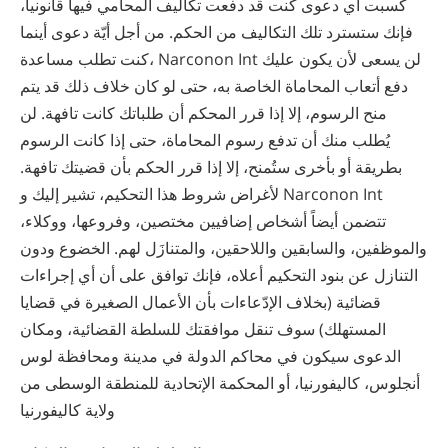
كسبت أي دعوى كنت قد دفعت تكاليف المحامي فيها قانونياً،
فإنك ستسترد تلك التكاليف من الحكم. من أجل أيّة دعوى أينما
كنت تطلب مساعدة، Narconon Int لن يسعى لأن يكون عليك
دفع أتعاب المحاماة الخاصة به، حتى لو كان خلاف ذلك قد يتم
منح الرسوم، إلا إذا قرر المحكم أن طلباتك كانت تافهة. لن
يُطلب منك أن تدفع رسوم المحاماة، حتى إذا كانت الرسوم
بطريقة أو بأخرى ستُمنح، إلا إذا قرر الحكم بأن قضيتك تافهة.
لأغراض شروط هذا التحكيم، تشير إليك و Narconon Int
تتضمن أيضاً أشخاص إضافيين مختصين، وفروعها، ووكلاء،
والموظفين، والسابقين واللاحقين، والمتنازَل لهم. الخضوع ودون
التنازل عن بنود التحكيم أعلاه، فإنك توافق على أن أي إجراءات
قضائية (بخلاف الإدّعاءات بأن الأعمال الصغيرة في قضايا
المستهلك) سوف تنقل موافقتك للسلطة القضائية، ومكان
الدعوى سيكون في محاكم الدولة في مدينة ومحافظة لوس
أنجلوس، كاليفورنيا، أو المحكمة الإتحادية للمنطقة الوسطى من
ولاية كاليفورنيا