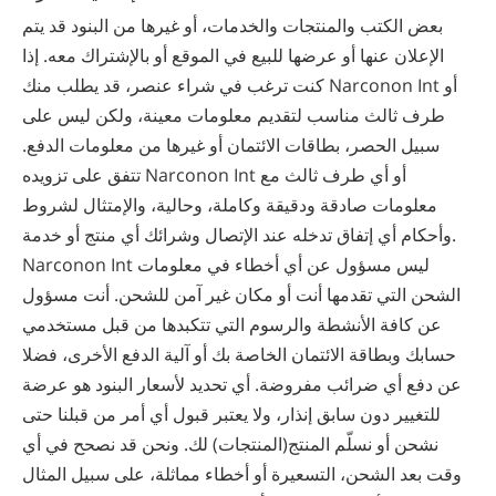
بعض الكتب والمنتجات والخدمات، أو غيرها من البنود قد يتم
الإعلان عنها أو عرضها للبيع في الموقع أو بالإشتراك معه. إذا
كنت ترغب في شراء عنصر، قد يطلب منك Narconon Int أو
طرف ثالث مناسب لتقديم معلومات معينة، ولكن ليس على
سبيل الحصر، بطاقات الائتمان أو غيرها من معلومات الدفع.
تتفق على تزويده Narconon Int أو أي طرف ثالث مع
معلومات صادقة ودقيقة وكاملة، وحالية، والإمتثال لشروط
وأحكام أي إتفاق تدخله عند الإتصال وشرائك أي منتج أو خدمة.
Narconon Int ليس مسؤول عن أي أخطاء في معلومات
الشحن التي تقدمها أنت أو مكان غير آمن للشحن. أنت مسؤول
عن كافة الأنشطة والرسوم التي تتكبدها من قبل مستخدمي
حسابك وبطاقة الائتمان الخاصة بك أو آلية الدفع الأخرى، فضلا
عن دفع أي ضرائب مفروضة. أي تحديد لأسعار البنود هو عرضة
للتغيير دون سابق إنذار، ولا يعتبر قبول أي أمر من قبلنا حتى
نشحن أو نسلّم المنتج(المنتجات) لك. ونحن قد نصحح في أي
وقت بعد الشحن، التسعيرة أو أخطاء مماثلة، على سبيل المثال