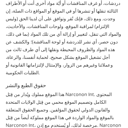
دردشات، أو غرف المناقشات أو أيّة مواد أخرى أنت أو الأطراف
الثالثة تنقلها أو تنشرها أو في الموقع أو المواقع ذات الصلة، إن
وجدت. ومع ذلك، فإنك تُقر وتوافق على أن لدينا الحق (وليس
الإلتزام) لمراقبة الموقع، ولوحات المناقشات، والأحاديث،
والمواد التي تنقل، لتغيير أو إزالة أي من تلك المواد (بما في ذلك،
دون حصر، أي نشر للدردشة أو لوحة المناقشة)؛ والكشف عن
هذه المواد والظروف المحيطة ونقلها إلى أي طرف ثالث من
أجل تشغيل الموقع بشكل صحيح، لحماية أنفسنا، والرعاة،
وعملائنا وغيرهم من الزوار، والإمتثال لإلتزاماتها القانونية أو
الطلبات الحكومية.
حقوق الطبع والنشر
هذا الموقع مملوك ويُدار من قِبَل Narconon Int. المحتوى
الكامل وتصميم الموقع محمي من قِبَل الولايات المتحدة
والقانون الدولي لحقوق المؤلفين. وجميع الحقوق المتعلقة
بالموقع والمواد الواردة في هذا الموقع مملوكة أيضاً من قِبَل
Narconon Int، مرخصة لذلك، أو يُستخدم مع إذن. Narconon