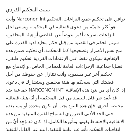
تثبيت التحكيم الفردي
وأنت Narconon Int توافق على تحكيم جميع النزاعات. التحكيم
هو أكثر عاميّة من دعوى قضائية في المحكمة، ويسعى لحل
النزاعات بسرعة أكبر. عِوضاً عن القاضي أو هيئة المحلفين،
سيتم الحكم في القضية من قِبل حكم محايد لديه القدرة على
منح نفس الأضرار وتصحيحها كما المحكمة. أي تحكيم ضمن هذه
الإتفاقية سيكون فقط على الإعتمادات الفردية: تحكيم طبقي،
قضايا جماعية، الإجراءات العامة للمحامي الخاص، والإندماج مع
تحكيم آخر غير مسموح، وأنت تتنازل عن حقوقك من أجل
قضيتك التي سيحكم بها هيئة محلفين وستشارك في دعوى
جماعية ضد NARCONON INT. إذا كان أي من بنود هذه الإتفاقية
قد عُقِد غير قابل للتنفيذ من قبل المحكمة أو أيّة هيئة قضائية
مختصة أخرى، فإن هذه البنود يجب أن تكون محددة أو مستبعدة
حتى الحد الأدنى الضروري للسماح للفترة المتبقية من هذه
الاتفاقية بالإحتفاظ بقوتها وتأثيرها الكامل. إذا كان قد وُجِد أيُّ من
إتفاقيات التحكيم بأنها غير قابلة للتنفيذ، البند غير القابل للتنفيذ