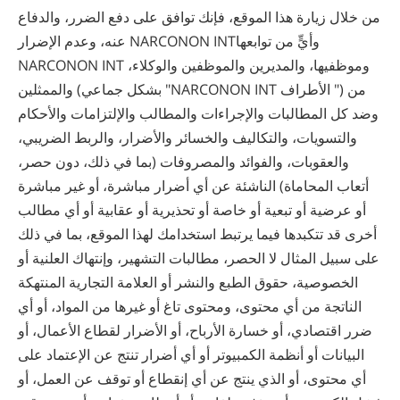
من خلال زيارة هذا الموقع، فإنك توافق على دفع الضرر، والدفاع
عنه، وعدم الإضرار NARCONON INTوأيٍّ من توابعها
NARCONON INT وموظفيها، والمديرين والموظفين والوكلاء،
والممثلين (بشكل جماعي "NARCONON INT الأطراف ") من
وضد كل المطالبات والإجراءات والمطالب والإلتزامات والأحكام
والتسويات، والتكاليف والخسائر والأضرار، والربط الضريبي،
والعقوبات، والفوائد والمصروفات (بما في ذلك، دون حصر،
أتعاب المحاماة) الناشئة عن أي أضرار مباشرة، أو غير مباشرة
أو عرضية أو تبعية أو خاصة أو تحذيرية أو عقابية أو أي مطالب
أخرى قد تتكبدها فيما يرتبط استخدامك لهذا الموقع، بما في ذلك
على سبيل المثال لا الحصر، مطالبات التشهير، وإنتهاك العلنية أو
الخصوصية، حقوق الطبع والنشر أو العلامة التجارية المنتهكة
الناتجة من أي محتوى، ومحتوى تاغ أو غيرها من المواد، أو أي
ضرر اقتصادي، أو خسارة الأرباح، أو الأضرار لقطاع الأعمال، أو
البيانات أو أنظمة الكمبيوتر أو أي أضرار تنتج عن الإعتماد على
أي محتوى، أو الذي ينتج عن أي إنقطاع أو توقف عن العمل، أو