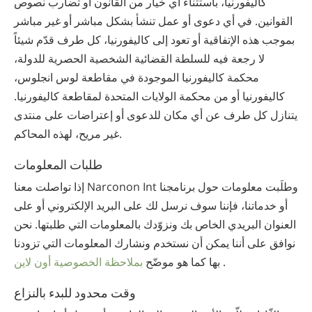
كاليفورنيا، باستثناء أي خيار من القانون أو تضارب نصوص
القوانين. في أي دعوى أو عمل تنشأ بشكل مباشر أو غير مباشر
بموجب هذه الإتفاقية أو تعود إلى كاليفورنيا، كل طرف قدّم شيئاً
لا رجعة فيه للسلطة القضائية الشخصية الحصرية للدولة،
محكمة كاليفورنيا الموجودة في مقاطعة لوس انجلوس،
كاليفورنيا أو من محكمة الولايات المتحدة لمقاطعة كاليفورنيا.
يتنازل كل طرف عن أي مكان للدعوى أو إعتراضات على منتدى
غير مريح، لهذه المحاكم.
طلبات المعلومات
إذا تواصلت معنا Narconon Int وطلَبت معلومات حول برنامجنا
أو خدماتنا، فإننا سوف نرسل لك على البريد الإلكتروني أو على
العنوان البريدي الخاص بك ونزوّدك بالمعلومات التي طلبتها. نحن
نوافق على أننا يمكن أن نستخدم ونشارك المعلومات التي تزودنا
.
بها كما هو موضّح
بملاحظة الخصوصية أون لاين
وقت محدود للبدء بالنزاع