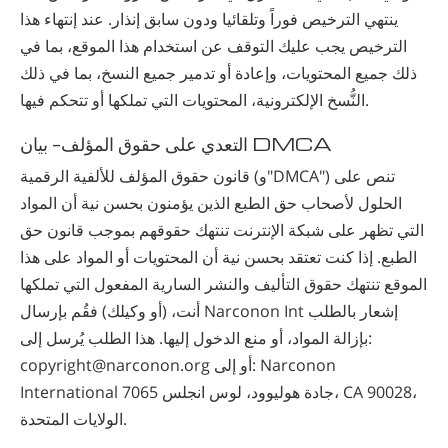
ينتهي الترخيص فوراً وتلقائيا ودون سابق إنذار. عند إنتهاء هذا
الترخيص يجب عليك التوقف عن استخدام هذا الموقع، بما في
ذلك جميع المحتويات، وإعادة أو تدمير جميع النسخ، بما في ذلك
النُّسخ الإلكترونية، المحتويات التي تملكها أو تتحكم فيها.
التعدي على حقوق المؤلف- بيان DMCA
قانون حقوق المؤلف للألفية الرقمية (و"DMCA") تنص على
الحلول لأصحاب حق الطبع الذين يؤمنون بحسن نية أن المواد
التي تظهر على شبكة الإنترنت تنتهك حقوقهم بموجب قانون حق
الطبع. إذا كنت تعتقد بحسن نية أن المحتويات أو المواد على هذا
الموقع تنتهك حقوق التأليف والنشر السارية المفعول التي تملكها
أنت، (أو وكيلك) فقُم بإرسال Narconon Int إشعار بالطلب
بإزالة المواد، أو منع الدخول إليها. هذا الطلب يُرسل إلى:
copyright@narconon.org أو إلى: Narconon
International 7065 جادة هوليوود، لوس انجلس، CA 90028،
الولايات المتحدة.