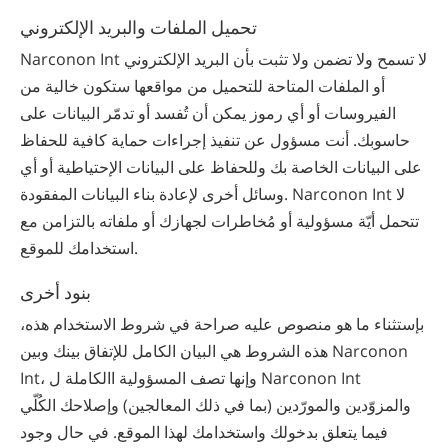
تحميل الملفات والبريد الإلكتروني
Narconon Int لا تسمح ولا تضمن ولا تثبت بأن البريد الإلكتروني
أو الملفات المتاحة للتحميل من مواقعها ستكون خالية من
الفيروسات أو أي رموز يمكن أن تُفسد أو تدمّر البيانات على
حاسوبك. أنت مسؤول عن تنفيذ إجراءات حماية كافية للحفاظ
على البيانات الخاصة بك وللحفاظ على البيانات الإحتياطية أو أي
وسائل أخرى لإعادة بناء البيانات المفقودة. Narconon Int لا
تتحمل أيّة مسؤولية أو مُخاطرات لجهازك أو ملفاته بالتزامن مع
استخدامك للموقع.
بنود أخرى
بإستثناء ما هو منصوص عليه صراحة في شروط الاستخدام هذه،
هذه الشروط هي البيان الكامل للإتفاق بينك وبين Narconon
Int، وإنها تصف المسؤولية االكاملة ل Narconon Int
والمزوّدين والمورّدين (بما في ذلك المعالجين) وإصلاحك الكُلّي
فيما يتعلق بدخولك واستخدامك لهذا الموقع. في حال وجود