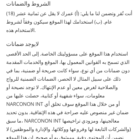
الشروط والضمانات
أنت تُقر وتضمن لنا ما يلي: (أ) عمرك لا يقل عن ثمانية عشر (18)
عام. (ب) استخدامك لهذا الموقع سيكون وفقاً لشروط
الاستخدام هذه.
لايوجد ضمانات
استخدام هذا الموقع على مسؤوليتك الخاصة. إلى الحد الأقصى
الذي تسمح به القوانين المعمول بها، الموقع والخدمات المقدمة
دون ضمانات من أي نوع، سواء كانت صريحة أو ضمنية، بما في
ذلك على سبيل المثال لا الحصر، الضمانات الضمنية للرواج
والصلاحية لغرض معين أو عدم الإنتهاك. لا توجد نصيحة أو
معلومات، سواء شفهية أو كتابية، حصلت عليها من
NARCONON INT أو من خلال هذا الموقع سوف تخلق أي
ضمان غير منصوص عليه صراحة في هذه الإتفاقية. بدون تحديد
ما سبق، NARCONON INT معالجينها، ومزودي تراخيصها
(والشركات التابعة لها وفروعها ووكلائها، والإدارة والموظفين) لا
نضمن أن المحتوى دقيق وموثوق به أو صحيح. إن هذا الموقع