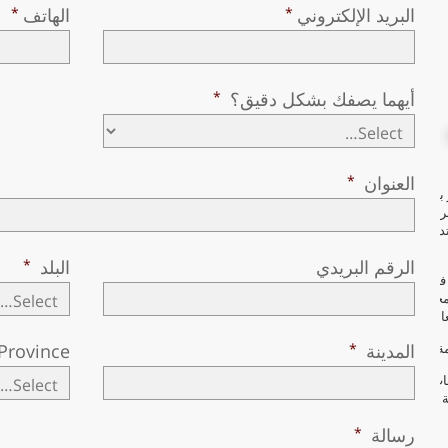
البريد الإلكتروني
الهاتف
أيهما يصفك بشكل دقيق؟
العنوان
 بشكل
رد في
مّر الأُسر
الرقم البريدي
البلد
فعّال
مجتمع
الم.
المدينة
/Province
ة أكبر.
ات مجانية
ة من
رسالة