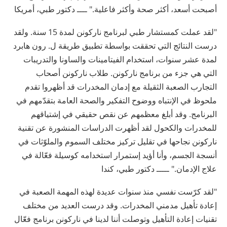
أصبحت أسعد، أكثر صحة وأكثر فاعلية." ــــ دكتور طبي، أمريكا
"لقد عملت كمستشار طبي لبرنامج ناركونن لمدة 15 سنة. ولقد
درست النتائج التي تحققت بواسطة تطبيق طريقة ل. رون هابرد
لمدة عشر سنوات، استخدام الفيتامينات والساونا والتدريبات
التي هي جزء من برنامج ناركونن. طلاب ناركونن أصحاب
التجارب الصعبة الثقيلة مع إدمان المخدرات قد أظهروا تقدم
ملحوظ في الإنتباه ووضوح التفكير والصحة العامة بتقدّمهم في
البرنامج. وقد أبلغ معظمهم عن نقص حقيقي في إشتياقهم
للمخدرات والكحول لقد أظهرت الدراسات المنشورة عن تقنية
ناركونن نجاحها في تقليل تركيز مختلف السموم والملوّثات في
أنسجة الجسم، وأنا أؤيد إستمرار استخدامه كوسيلة فعّالة في
علاج الإدمان." ـــــ دكتور طبي، كندا
"لقد كرّست نفسي منذ سنوات عديدة لهذه المهمة الصعبة في
إعادة تأهيل مدمني المخدرات. وقد درست العديد من مختلف
تقنيات إعادة التأهيل وتوصلت أننا لدينا في ناركونن برنامج فعّال