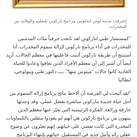
إعترفت مدينة لوس انجلوس ببرنامج ناركونن للتعليم والوقاية من
المخدرات
"كمستشار طبي لناركونن لقد تابعت حرفياً مئات المدمنين
للمخدرات في أداء برنامج ناركونن لإزالة سموم المخدرات. أنا
أستنتج أن طريقة ناركونن أثبتت فاعليتها في معظم الحالات. أريد
أيضاً أن أشير إلى أن معظم الأفراد الذين تعافوا وعادوا للحياة
العادية كانوا حالات "ميئوس منها". ــــ دكتور طبي وبيولوجي،
ايطاليا
"لقد أتيحت لي الفرصة أن ألاحظ نتائج برنامج إزالة السموم من
أجل حياة جديدة بناركونن مباشرة بفضل عملي، وقد وجدتها
خارقة ورائعة. الفكرة الرئيسية التي يعبّر عنها معظم الذين
ينتهون من برنامج ناركونن هي أنهم لم يعودوا مثقلين بالكيماويات
المخدرة التي كانت تقضي على حياتهم. إنهم يعبّرون عن وضوح
عقلي زائد وأمل جديد في المستقبل. حياتهم بإنتهاء البرنامج