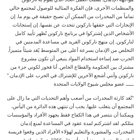
والمنظمات الأخرى، فإن الفكرة المثالية للوصول لمجتمع خالي
تماماً من المخدرات من الممكن أن تصبح حقيقة في يوم ما. إن
الإنجازات التي حققها ناركونن تتحدث عن نفسها. إن إستجابات
الأشخاص الذين إشتركوا في برنامج ناركونن تُظهر تأييد كامل
لناركونن. إن منهج ناركونن الفريد في مساعدة المدمنين في
التخلص من الإدمان بسرعة أعلى من المتوسط يُعَد شيئاً متميزاً.
الحرب ضد إساءة استخدام المواد ينبغي أن تكون مشروع
مشترك بين الحكومة والقطاع الخاص. أنا فخور لكوني جزء من
ناركونن وأنني أشجع الآخرين للإشتراك في الحرب على الإدمان."
ـــــ عضو مجلس شيوخ الولايات المتحدة
"تُعَد كارثة المخدرات من أصعب وأهم التحديات التي ما زال على
المجتمع أن يتغلب عليها. يجب أن تنتهي هذه الدائرة من اليأس،
ويمكننا أن ننتصر في هذا الكفاح فقط بجهود الأفراد والمؤسسات
مثلكم. لقد اشتركتم لمدة عقود في المساعدة لمنع إدمان
المخدرات، والمشورة والتعليم لهؤلاء الأفراد الذين وقعوا فريسة
لجاذبية المخدرات. منذ أن بدأتم عام 1966، توسّعتم لتوفير