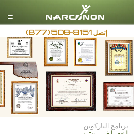
English
Arabic
جميع المناطق / اللغات
إتصل
(877) 508-8151
برنامج الناركونن
إعتراف وتقدير