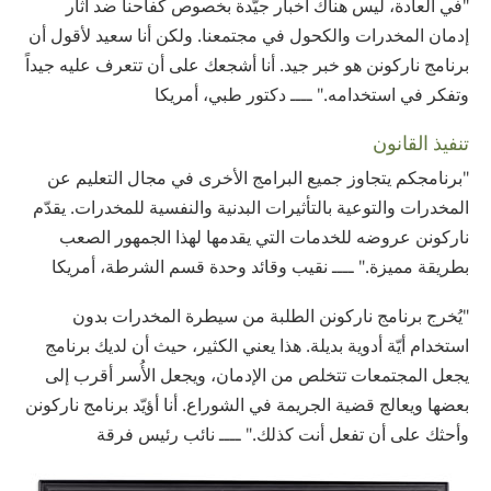
"في العادة، ليس هناك أخبار جيّدة بخصوص كفاحنا ضد آثار
إدمان المخدرات والكحول في مجتمعنا. ولكن أنا سعيد لأقول أن
برنامج ناركونن هو خبر جيد. أنا أشجعك على أن تتعرف عليه جيداً
وتفكر في استخدامه." ــــ دكتور طبي، أمريكا
تنفيذ القانون
"برنامجكم يتجاوز جميع البرامج الأخرى في مجال التعليم عن
المخدرات والتوعية بالتأثيرات البدنية والنفسية للمخدرات. يقدّم
ناركونن عروضه للخدمات التي يقدمها لهذا الجمهور الصعب
بطريقة مميزة." ــــ نقيب وقائد وحدة قسم الشرطة، أمريكا
"يُخرج برنامج ناركونن الطلبة من سيطرة المخدرات بدون
استخدام أيّة أدوية بديلة. هذا يعني الكثير، حيث أن لديك برنامج
يجعل المجتمعات تتخلص من الإدمان، ويجعل الأُسر أقرب إلى
بعضها ويعالج قضية الجريمة في الشوراع. أنا أؤيّد برنامج ناركونن
وأحثك على أن تفعل أنت كذلك." ــــ نائب رئيس فرقة