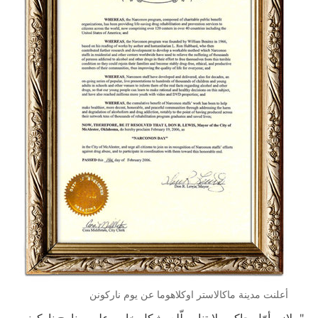
أعلنت مدينة ماكالاستر اوكلاهوما عن يوم ناركونن