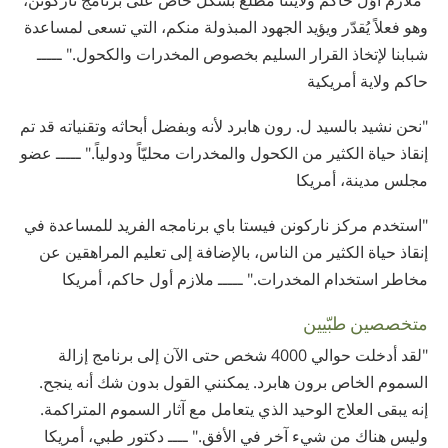
"ملازم أوّل حاكم ولايتنا مطّلع بشكل خاص على برنامج ناركونن،
وهو فعلاً يُقدّر ويؤيد الجهود المبذولة منكم، التي تسعى لمساعدة
شبابنا لإتخاذ القرار السليم بخصوص المخدرات والكحول." ـــــ
حاكم ولاية أمريكية
"نحن نشيد بالسيد ل. رون هابرد لأنه وبفضل أبحاثه وتقنياته قد تم
إنقاذ حياة الكثير من الكحول والمخدرات محليّاً ودولياً." ـــــ عضو
مجلس مدينة، أمريكا
"استخدم مركز ناركونن فيستا باي برنامجه الفريد للمساعدة في
إنقاذ حياة الكثير من الناس، بالإضافة إلى تعليم المراهقين عن
مخاطر استخدام المخدرات." ـــــ ملازم أول حاكم، أمريكا
متخصصين طبّيين
"لقد أدخلت حوالي 4000 شخص حتى الآن إلى برنامج إزالة
السموم الخاص برون هابرد. يمكنني القول بدون شك أنه ينجح.
إنه يبقى العلاج الوحيد الذي يتعامل مع آثار السموم المتراكمة.
وليس هناك من شيء آخر في الأفق." ــــ دكتور طبي، أمريكا