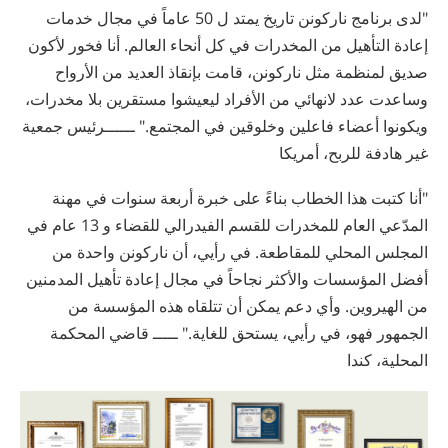
"لدى برنامج ناركونن تاريخ يمتد ل 50 عاماً في مجال خدمات
إعادة التأهيل من المخدرات في كل أنحاء العالم. أنا فخور لأكون
صديق لمنظمة مثل ناركونن، قامت بإنقاذ العديد من الأرواح
وساعدت عدد لانهائي من الأفراد ليعيشوا مستقرين بلا مخدرات،
ويكونوا أعضاء فاعلين وخلوقين في المجتمع." ــــــرئيس جمعية
غير هادفة للربح، أمريكا
"أنا كتبت هذا الخطاب بناءً على خبرة أربعة سنوات في مهنة
المدّعي العام للمخدرات للقسم الفيدرالي للقضاء و 13 عام في
المجلس المحلي للمقاطعة. في رأيي، أن ناركونن واحدة من
أفضل المؤسسات والأكثر نجاحاً في مجال إعادة تأهيل المدمنين
من الهيروين. وأي دعم يمكن أن تتلقاه هذه المؤسسة من
الجمهور فهو، في رأيي، يستحق للغاية." ـــــ قاضي المحكمة
المحلية، كندا