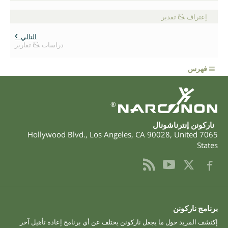
إعتراف & تقدير
التالي
دراسات & تقارير
≡
فهرس
®
ناركونن إنترناشونال
,
Los Angeles
,
CA
90028
,
United
7065 Hollywood Blvd.
States
برنامج ناركونن
إكتشف المزيد حول ما يجعل ناركونن يختلف عن أي برنامج إعادة تأهيل آخر