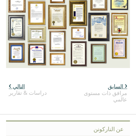
السابق
التالي
دراسات & تقارير
مرافق ذات مستوى
عالمي
عن الناركونن