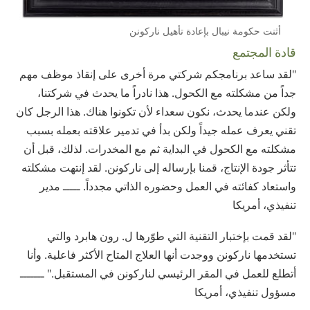
أثنت حكومة نيبال بإعادة تأهيل ناركونن
قادة المجتمع
"لقد ساعد برنامجكم شركتي مرة أخرى على إنقاذ موظف مهم
جداً من مشكلته مع الكحول. هذا نادراً ما يحدث في شركتنا،
ولكن عندما يحدث، نكون سعداء لأن تكونوا هناك. هذا الرجل كان
تقني يعرف عمله جيداً ولكن بدأ في تدمير علاقته بعمله بسبب
مشكلته مع الكحول في البداية ثم مع المخدرات. لذلك، قبل أن
تتأثر جودة الإنتاج، قمنا بإرساله إلى ناركونن. لقد إنتهت مشكلته
واستعاد كفائته في العمل وحضوره الذاتي مجدداً. ـــــ مدير
تنفيذي، أمريكا
"لقد قمت بإختبار التقنية التي طوّرها ل. رون هابرد والتي
تستخدمها ناركونن ووجدت أنها العلاج المتاح الأكثر فاعلية. وأنا
أتطلع للعمل في المقر الرئيسي لناركونن في المستقبل." ـــــــ
مسؤول تنفيذي، أمريكا