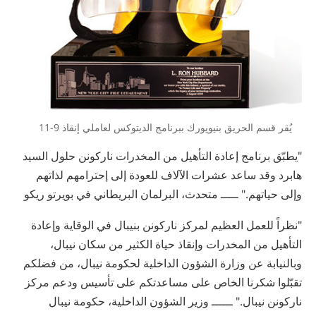
يُقر قسم الحريق بنيويورك ببرنامج الديتوكس لعاملي إنقاذ 9-11
"يطبّق برنامج إعادة التأهيل من المخدرات ناركونن حلول السيد
هابرد وقد ساعد عشرات الآلاف للعودة إلى إحترامهم لذاتهم
وإلى حياتهم." ـــــ متحدث، البرلمان البريطاني في بويرتو ريكو
"نظراً للعمل العظيم لمركز ناركونن بنيبال في الوقاية وإعادة
التأهيل من المخدرات وإنقاذ حياة الكثير من سكان نيبال،
وبالنيابة عن وزارة الشؤون الداخلية لحكومة نيبال، من فضلكم
تقبّلوا شكرنا الخاص على مساعدتكم على تأسيس ودعم مركز
ناركونن نيبال." ــــــ وزير الشؤون الداخلية، حكومة نيبال