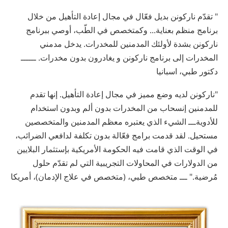
" تقدّم ناركونن بديل فعّال في مجال إعادة التأهيل من خلال
برنامج منظم بعناية... وكمتخصص في الطّب، أوصي ببرنامج
ناركونن بشدة لأولئك المدمنين للمخدرات. يدخل مدمني
المخدرات إلى برنامج ناركونن و يغادرون بدون مخدرات. ــــــ
دكتور طبي، اسبانيا
"ناركونن لديه وضع مميز في مجال إعادة التأهيل. إنها تقدم
للمدمنين إنسحاب من المخدرات بدون ألم وبدون استخدام
للأدويةـــ الشيء الذي يعتبره معظم المدمنين والمتخصصين
مستحيل. لقد قدمت برامج فعّالة بدون تكلفة لدافعي الضرائب،
في الوقت الذي قامت فيه الحكومة الأمريكية بإستثمار البلايين
من الدولارات في المحاولات التجريبية التي لم تقدّم حلول
مُرضية." ـــ متخصص طبي، (متخصص في علاج الإدمان)، أمريكا