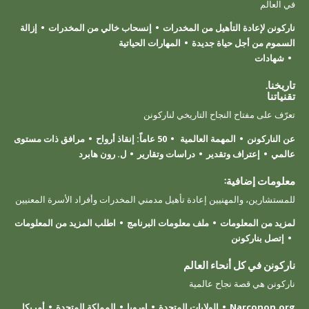
في العالم
ناركونن لإعادة التأهيل من المخدرات
إنسحاب خالي من المخدرات
إزالة
السموم من أجل حياة جديدة
المهارات الحياتية
شهادات
تاريخنا.
تقنياتنا
تعرّف على مفتاح النجاح التاريخي لناركونن
عن الناركونن
المهمة العالمية
50 عاماً: إنقاذ أرواح
مرافق ذات مستوى
عالمي
إعتراف وتقدير
دراسات وتقارير
ل. رون هابرد
معلومات إضافية:
للمستشارين، والمهنيين إعادة تأهيل مدمني المخدرات وأفراد الأسرة المعنيين
لمزيد من المعلومات
ملف معلومات البرنامج
اطلب المزيد من المعلومات
إتصل بناركونن
ناركونن في كل أنحاء العالم
ناركونن هي قصة نجاح عالمية
Narconon.org
الولايات المتحدة
اوروبا
المملكة المتحدة
أمريكا