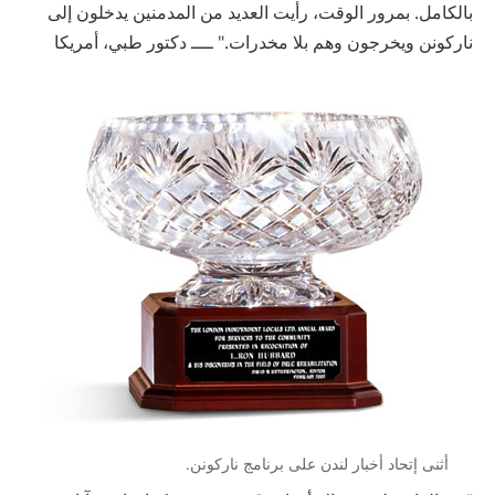
بالكامل. بمرور الوقت، رأيت العديد من المدمنين يدخلون إلى
ناركونن ويخرجون وهم بلا مخدرات." ــــ دكتور طبي، أمريكا
أثنى إتحاد أخبار لندن على برنامج ناركونن.