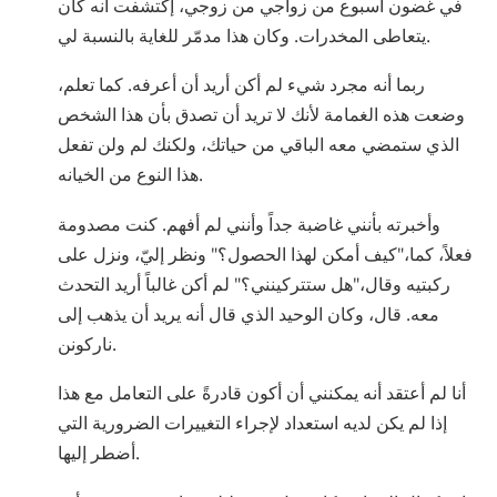
في غضون أسبوع من زواجي من زوجي، إكتشفت أنه كان
يتعاطى المخدرات. وكان هذا مدمّر للغاية بالنسبة لي.
ربما أنه مجرد شيء لم أكن أريد أن أعرفه. كما تعلم،
وضعت هذه الغمامة لأنك لا تريد أن تصدق بأن هذا الشخص
الذي ستمضي معه الباقي من حياتك، ولكنك لم ولن تفعل
هذا النوع من الخيانه.
وأخبرته بأنني غاضبة جداً وأنني لم أفهم. كنت مصدومة
فعلاً، كما،"كيف أمكن لهذا الحصول؟" ونظر إليّ، ونزل على
ركبتيه وقال،"هل ستتركينني؟" لم أكن غالباً أريد التحدث
معه. قال، وكان الوحيد الذي قال أنه يريد أن يذهب إلى
ناركونن.
أنا لم أعتقد أنه يمكنني أن أكون قادرةً على التعامل مع هذا
إذا لم يكن لديه استعداد لإجراء التغييرات الضرورية التي
أضطر إليها.