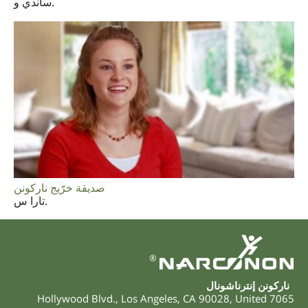
ساندي و.
صديقة خرّيج ناركونن
تارا س.
®
ناركونن إنترناشونال
,
Los Angeles
,
CA
90028
,
United
7065 Hollywood Blvd.