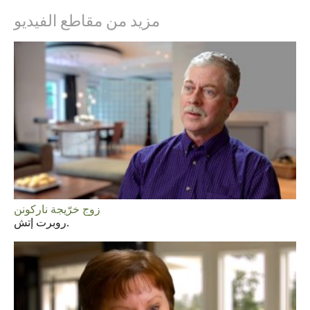
مزيد من مقاطع الفيديو
زوج خرّيجة ناركونن
روبرت إتش.