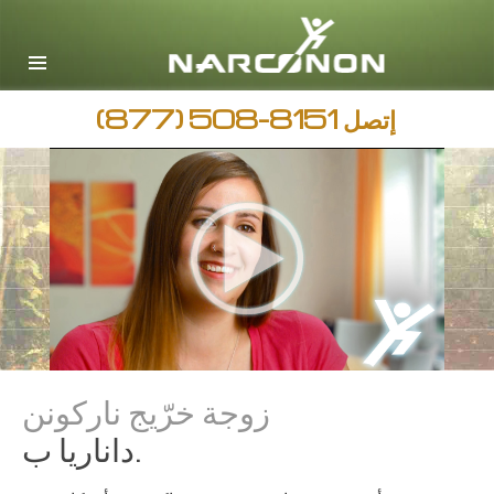
English
Arabic
جميع المناطق / اللغات
إتصل
(877) 508-8151
زوجة خرّيج ناركونن
داناريا ب.