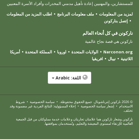
للمستشارين، والمهنيين إعادة تأهيل مدمني المخدرات وأفراد الأسرة المعنيين
لمزيد من المعلومات
ملف معلومات البرنامج
اطلب المزيد من المعلومات
إتصل بناركونن
ناركونن في كل أنحاء العالم
ناركونن هي قصة نجاح عالمية
Narconon.org
الولايات المتحدة
اوروبا
المملكة المتحدة
أمريكا
اللاتينية
نيبال
افريقيا
اللغة:
Arabic
© 2026
ناركونن إنترناشونال
. جميع الحقوق محفوظة.
•
سياسة الخصوصية
•
شروط
الاستخدام
•
إشعار سياسة الخصوصية
•
إخلاء المسؤولية: النتائج الفردية غير مضمونة وقد
تختلف.
ناركونن وشعار ناركونن هما علامتان تجاريتان وعلامات خدمة مملوكتان من قبل الجمعية
العالمية للإرتقاء لمستوى المعيشة والتعليم، وتُستخدمان بموافقتها.