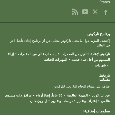
States
برنامج ناركونن
إكتشف المزيد حول ما يجعل ناركونن يختلف عن أي برنامج إعادة تأهيل آخر
في العالم
ناركونن لإعادة التأهيل من المخدرات
إنسحاب خالي من المخدرات
إزالة
السموم من أجل حياة جديدة
المهارات الحياتية
شهادات
تاريخنا.
تقنياتنا
تعرّف على مفتاح النجاح التاريخي لناركونن
عن الناركونن
المهمة العالمية
50 عاماً: إنقاذ أرواح
مرافق ذات مستوى
عالمي
إعتراف وتقدير
دراسات وتقارير
ل. رون هابرد
معلومات إضافية: