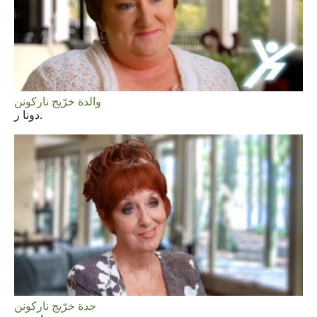
والدة خرّيج ناركونن
دونا ر.
جدة خرّيج ناركونن