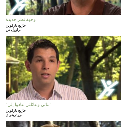
وجهة نظر جديدة
خرّيج ناركونن
راؤول س.
"بناتي وعائلتي عادوا إلي"
خرّيج ناركونن
رودريغو ي.