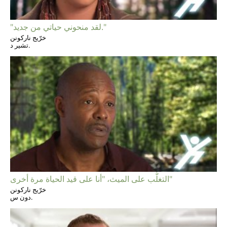
"لقد منحوني حياتي من جديد."
خرّيج ناركونن
تشير د.
التغلُّب على الميث، "أنا على قيد الحياة مرة أخرى"
خرّيج ناركونن
دون س.