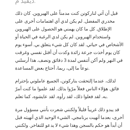
قبل أن آتي لناركونن كنت مدمناً على الهيروين. كان ذلك
مخدري المفضل. لم يكن لدي أي اهتمامات أخرى على
الإطلاق. كل ما كان يهمني هو الحصول على الهيروين
واستخدام الهيروين. لم يكن لدي الرغبة في الحياة أو
الأشخاص في حياتي. لقد كان كل شيء يتعلق بي. أسوء يوم
كان يوم أخذت جرعة زائدة وكدت أن أقتل نفسي وغرقت
في النهر ولم أكن أتنفس لمدة 3 دقائق ونصف. هذا أرسلني
نوعاً ما إلى، ربما، أحتاج بعض المساعدة.
لذلك، عندما إلتحقت بناركونن، الجميع عاملوني بإحترام
فائق. هؤلاء الناس فعلاً مرّوا بذلك. لقد علموا ما كنت أمرّ
به. لقد فعلوا ذلك، لقد رأوه. لقد عايشوه، كما تعلم.
قد يبدو ذلك غريباً قليلاً ولكنني شعرت بأنني مسؤول مرة
أخرى، بعدما أنهيت برنامجي. الشيء الوحيد الذي أنهيته قبل
أن أبدأ هو حكم بالسجن وهذا شيء لا يدعو للتفاخر. ولكنني