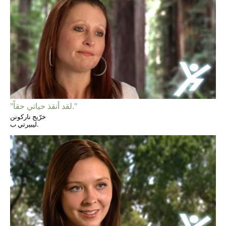
"لقد أنقذ حياتي حقاً."
خرّيج ناركونن
ليبيرتي ب.