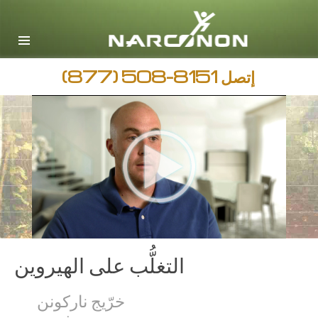
English
Arabic
جميع المناطق / اللغات
إتصل
(877) 508-8151
التغلُّب على الهيروين
خرّيج ناركونن
ديفيد م.