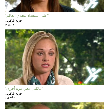
"على استعداد لتحدي العالم"
خرّيج ناركونن
مادي م.
"عائلتي معي مرة أخرى"
خرّيج ناركونن
ماندي د.