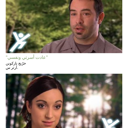
"عادت أسرتي ونفسي"
خرّيج ناركونن
آرثر س.