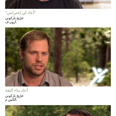
"أعاد لي إحترامي"
خرّيج ناركونن
آرون ف.
أعاد بناء الثقة
خرّيج ناركونن
ألكس م.