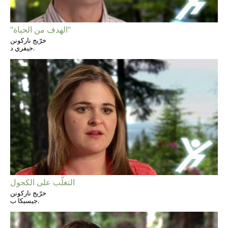
"الهدف من الحياة"
خرّيج ناركونن
جيفري د.
التغلُّب على الكحول
خرّيج ناركونن
جيسيكا ب.