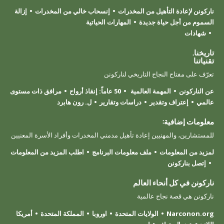
ناركونن لإعادة التأهيل من المخدرات
إنسحاب خالي من المخدرات
إزالة
السموم من أجل حياة جديدة
المهارات الحياتية
شهادات
تاريخنا.
تقنياتنا
تعرّف على مفتاح النجاح التاريخي لناركونن
عن الناركونن
المهمة العالمية
50 عاماً: إنقاذ أرواح
مرافق ذات مستوى
عالمي
إعتراف وتقدير
دراسات وتقارير
ل. رون هابرد
معلومات إضافية:
للمستشارين، والمهنيين إعادة تأهيل مدمني المخدرات وأفراد الأسرة المعنيين
لمزيد من المعلومات
ملف معلومات البرنامج
اطلب المزيد من المعلومات
إتصل بناركونن
ناركونن في كل أنحاء العالم
ناركونن هي قصة نجاح عالمية
Narconon.org
الولايات المتحدة
اوروبا
المملكة المتحدة
أمريكا