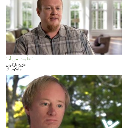
"تعلّمت من أنا"
خرّيج ناركونن
جايكوب ك.