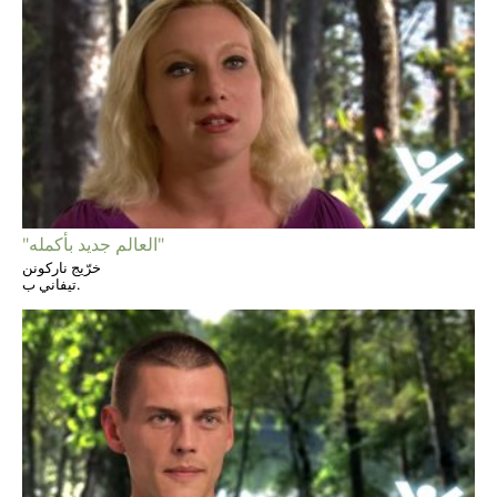
"العالم جديد بأكمله"
خرّيج ناركونن
تيفاني ب.