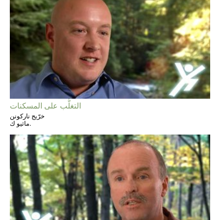
التغلُّب على المسكنات
خرّيج ناركونن
ماثيو ك.