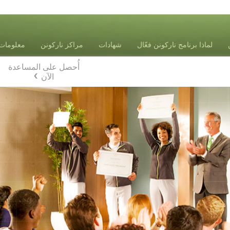
لماذا برنامج ناركونن فعّال
شهادات
مراكز ناركونن
معلومات 
أُحصل على المساعدة
الآن