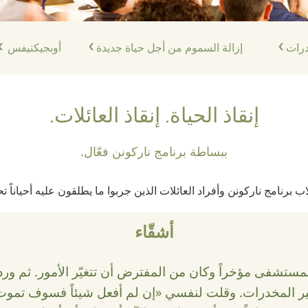
درات
إزالة السموم من أجل حياة جديدة
أوبجيكتيفس
إنقاذ الحياة. إنقاذ العائلات.
ببساطة برنامج ناركونن فعّال.
برنامج ناركونن وأفراد العائلات الذين جربوا ما يطلقون عليه أحياناً ت
أشقّاء
ستشفى مؤخراً وكان من المفترض أن تتغيّر الأمور. ثم ورد
ثير المخدرات. وقلت لنفسي «إن لم أفعل شيئاً فسوف تموت.