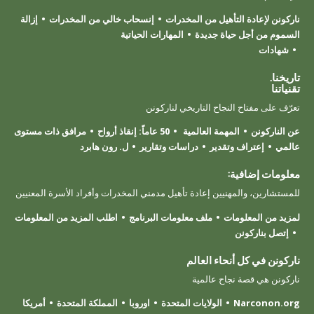
ناركونن لإعادة التأهيل من المخدرات
إنسحاب خالي من المخدرات
إزالة
السموم من أجل حياة جديدة
المهارات الحياتية
شهادات
تاريخنا.
تقنياتنا
تعرّف على مفتاح النجاح التاريخي لناركونن
عن الناركونن
المهمة العالمية
50 عاماً: إنقاذ أرواح
مرافق ذات مستوى
عالمي
إعتراف وتقدير
دراسات وتقارير
ل. رون هابرد
معلومات إضافية:
للمستشارين، والمهنيين إعادة تأهيل مدمني المخدرات وأفراد الأسرة المعنيين
لمزيد من المعلومات
ملف معلومات البرنامج
اطلب المزيد من المعلومات
إتصل بناركونن
ناركونن في كل أنحاء العالم
ناركونن هي قصة نجاح عالمية
Narconon.org
الولايات المتحدة
اوروبا
المملكة المتحدة
أمريكا