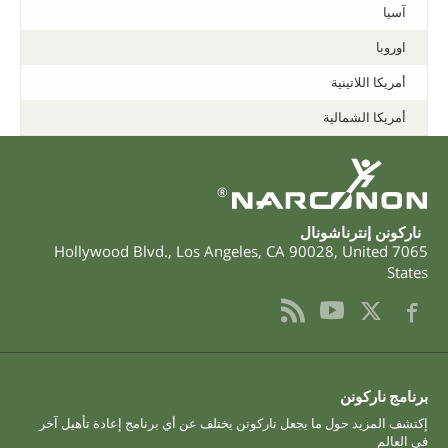
آسيا
اوروبا
أمريكا اللاتينية
أمريكا الشمالية
®
ناركونن إنترناشونال
,
Los Angeles
,
CA
90028
,
United
7065 Hollywood Blvd.
States
برنامج ناركونن
إكتشف المزيد حول ما يجعل ناركونن يختلف عن أي برنامج إعادة تأهيل آخر
في العالم