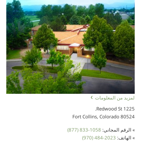
لمزيد من المعلومات
1225 Redwood St.
Fort Collins, Colorado
80524
» الرقم المجاني:
(877) 833-1058
» الهاتف:
(970) 484-2023